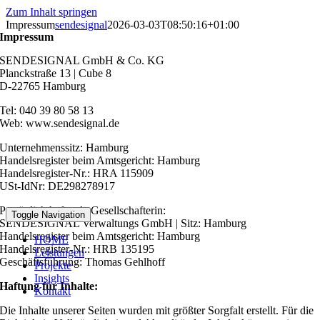
Zum Inhalt springen
Impressum
sendesignal
2026-03-03T08:50:16+01:00
Impressum
SENDESIGNAL GmbH & Co. KG
Planckstraße 13 | Cube 8
D-22765 Hamburg
Tel: 040 39 80 58 13
Web: www.sendesignal.de
Unternehmenssitz: Hamburg
Handelsregister beim Amtsgericht: Hamburg
Handelsregister-Nr.: HRA 115909
USt-IdNr: DE298278917
Persönlich haftende Gesellschafterin:
Toggle Navigation
SENDESIGNAL Verwaltungs GmbH | Sitz: Hamburg
Handelsregister beim Amtsgericht: Hamburg
HOME
Handelsregister-Nr.: HRB 135195
Leistungen
Geschäftsführung: Thomas Gehlhoff
Projekte
Insights
Haftung für Inhalte:
Kontakt
Die Inhalte unserer Seiten wurden mit größter Sorgfalt erstellt. Für die