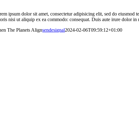
rem ipsum dolor sit amet, consectetur adipisicing elit, sed do eiusmod 
oris nisi ut aliquip ex ea commodo: consequat. Duis aute irure dolor in r
en The Planets Align
sendesignal
2024-02-06T09:59:12+01:00