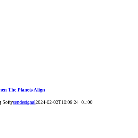
en The Planets Align
g Softy
sendesignal
2024-02-02T10:09:24+01:00