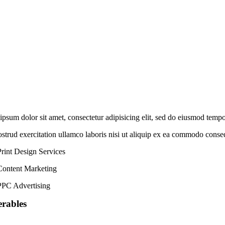
psum dolor sit amet, consectetur adipisicing elit, sed do eiusmod temp
strud exercitation ullamco laboris nisi ut aliquip ex ea commodo consequa
Print Design Services
Content Marketing
PPC Advertising
erables