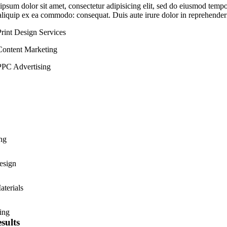
psum dolor sit amet, consectetur adipisicing elit, sed do eiusmod tempo
 aliquip ex ea commodo: consequat. Duis aute irure dolor in reprehenderit 
Print Design Services
Content Marketing
PPC Advertising
ng
esign
aterials
ing
sults