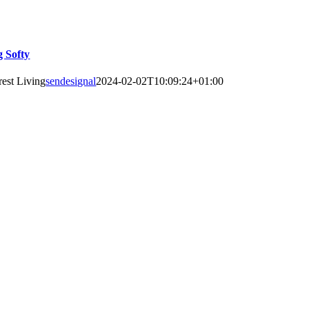
g Softy
rest Living
sendesignal
2024-02-02T10:09:24+01:00